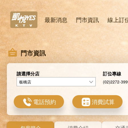
最新消息
門市資訊
線上訂
門市資訊
請選擇分店
訂位專線
板橋店
(02)2272-399
電話預約
消費試算
包廂簡介
消費介紹
交通