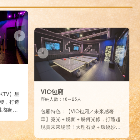
VIC包廂
容納人數：18～25人
KTV】星
包廂特色：【VIC包廂／未來感奢
發，打造
華】霓光＋鏡面＋幾何光條，打造超
生都超有
現實未來場景！大理石桌＋環繞沙
發，高質感又好嗨，聚會歡唱一次到
位！