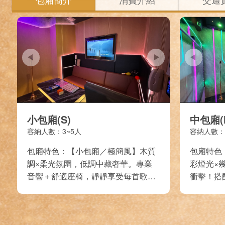
小包廂(S)
中包廂(M
容納人數：3~5人
容納人數：
包廂特色：【小包廂／極簡風】木質
包廂特色
調×柔光氛圍，低調中藏奢華。專業
彩燈光×
音響＋舒適座椅，靜靜享受每首歌的
衝擊！搭
美好。
聚慶生都