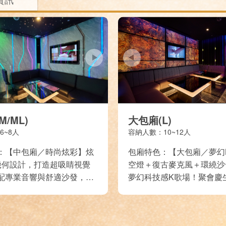
/ML)
大包廂(L)
6~8人
容納人數：10~12人
：【中包廂／時尚炫彩】炫
包廂特色：【大包廂／夢幻
幾何設計，打造超吸睛視覺
空燈＋復古麥克風＋環繞沙
配專業音響與舒適沙發，小
夢幻科技感K歌場！聚會慶
能嗨到點！
感，一進來就不想走！