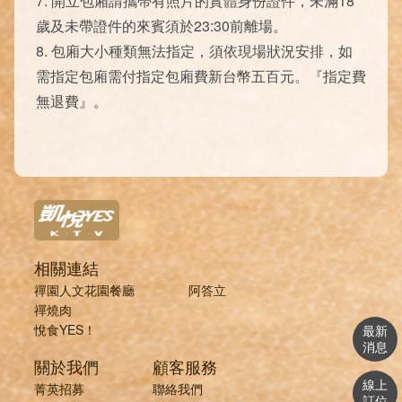
7. 開立包廂請攜帶有照片的實體身份證件，未滿18
歲及未帶證件的來賓須於23:30前離場。
8. 包廂大小種類無法指定，須依現場狀況安排，如
需指定包廂需付指定包廂費新台幣五百元。『指定費
無退費』。
相關連結
禪園人文花園餐廳
阿答立
禪燒肉
悅食YES！
最新
消息
關於我們
顧客服務
線上
菁英招募
聯絡我們
訂位