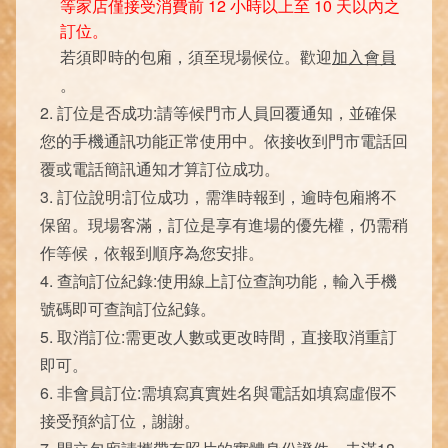
等家店僅接受消費前 12 小時以上至 10 天以內之
訂位。
若須即時的包廂，須至現場候位。歡迎
加入會員
。
2. 訂位是否成功:請等候門市人員回覆通知，並確保
您的手機通訊功能正常使用中。依接收到門市電話回
覆或電話簡訊通知才算訂位成功。
3. 訂位說明:訂位成功，需準時報到，逾時包廂將不
保留。現場客滿，訂位是享有進場的優先權，仍需稍
作等候，依報到順序為您安排。
4. 查詢訂位紀錄:使用線上訂位查詢功能，輸入手機
號碼即可查詢訂位紀錄。
5. 取消訂位:需更改人數或更改時間，直接取消重訂
即可。
6. 非會員訂位:需填寫真實姓名與電話如填寫虛假不
接受預約訂位，謝謝。